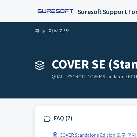
주요 콘텐츠로 건너뛰기
Suresoft Support F
홈
지식 기반
COVER SE (Stan
QUALITYSCROLL COVER Standalone
FAQ (7)
COVER Standalone Edition 도구