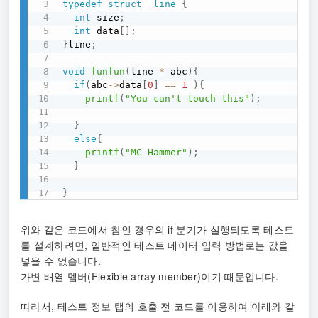
typedef
struct
_line
{
int
 size
;
int
 data
[
]
;
}
line
;
void
funfun
(
line 
*
 abc
)
{
if
(
abc
->
data
[
0
]
==
1
)
{
printf
(
"You can't touch this"
)
;
}
else
{
printf
(
"MC Hammer"
)
;
}
}
위와 같은 코드에서 참인 경우의 if 분기가 실행되도록 테스트
를 설계하려면, 일반적인 테스트 데이터 입력 방법로는 값을
넣을 수 없습니다.
가변 배열 멤버(Flexible array member)이기 때문입니다.
따라서, 테스트 정보 탭의 호출 전 코드를 이용하여 아래와 같