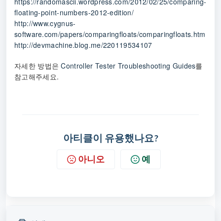
https://randomascii.wordpress.com/2012/02/25/comparing-
floating-point-numbers-2012-edition/
http://www.cygnus-
software.com/papers/comparingfloats/comparingfloats.htm
http://devmachine.blog.me/220119534107
자세한 방법은
Controller Tester Troubleshooting Guides
를
참고해주세요.
아티클이 유용했나요?
아니오
예