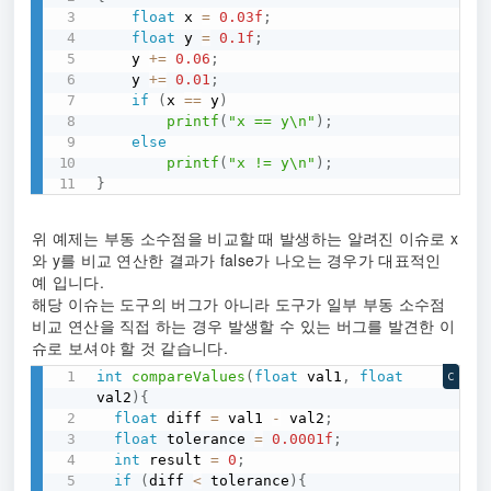
float
 x 
=
0.03f
;
float
 y 
=
0.1f
;
    y 
+=
0.06
;
    y 
+=
0.01
;
if
(
x 
==
 y
)
printf
(
"x == y\n"
)
;
else
printf
(
"x != y\n"
)
;
}
위 예제는 부동 소수점을 비교할 때 발생하는 알려진 이슈로 x
와 y를 비교 연산한 결과가 false가 나오는 경우가 대표적인
예 입니다.
해당 이슈는 도구의 버그가 아니라 도구가 일부 부동 소수점
비교 연산을 직접 하는 경우 발생할 수 있는 버그를 발견한 이
슈로 보셔야 할 것 같습니다.
int
compareValues
(
float
 val1
,
float
C
val2
)
{
float
 diff 
=
 val1 
-
 val2
;
float
 tolerance 
=
0.0001f
;
int
 result 
=
0
;
if
(
diff 
<
 tolerance
)
{