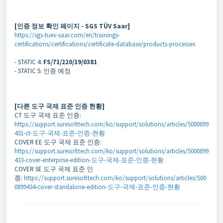
[인증 정보 확인 페이지 - SGS TÜV Saar]
https://sgs-tuev-saar.com/en/trainings-
certifications/certifications/certificate-database/products-processes
- STATIC 4:
FS/71/220/19/0381
- STATIC 5: 인증 예정
[다른 도구 국제 표준 인증 현황]
CT 도구 국제 표준 인증:
https://support.suresofttech.com/ko/support/solutions/articles/5000899
431-ct-도구-국제-표준-인증-현황
COVER EE 도구 국제 표준 인증:
https://support.suresofttech.com/ko/support/solutions/articles/5000899
433-cover-enterprise-edition-도구-국제-표준-인증-현황
COVER SE 도구 국제 표준 인
증:
https://support.suresofttech.com/ko/support/solutions/articles/500
0899434-cover-standalone-edition-도구-국제-표준-인증-현황