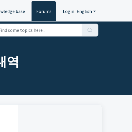
wledge base
Forums
Login
English
 내역