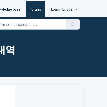
wledge base
Forums
Login
English
 내역