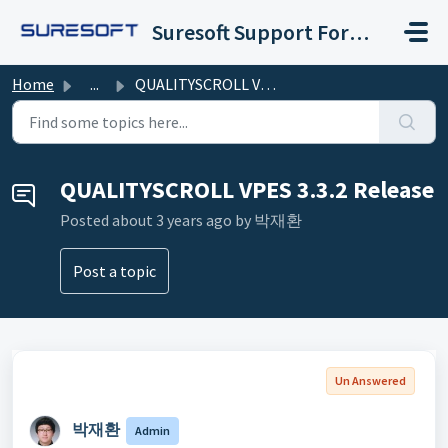
Skip to main content
Suresoft Support Forum
Home
...
QUALITYSCROLL VPES 3.3.2 Release
QUALITYSCROLL VPES 3.3.2 Release
Posted
about 3 years ago
by 박재환 ㅤ
Post a topic
Un Answered
박재환 ㅤ
Admin