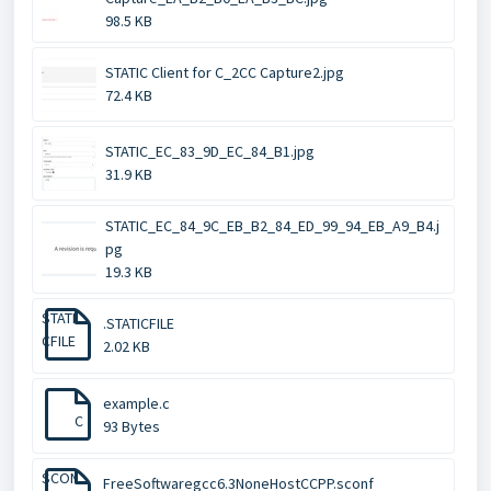
98.5 KB
STATIC Client for C_2CC Capture2.jpg
72.4 KB
STATIC_EC_83_9D_EC_84_B1.jpg
31.9 KB
STATIC_EC_84_9C_EB_B2_84_ED_99_94_EB_A9_B4.j
pg
19.3 KB
STATI
.STATICFILE
CFILE
2.02 KB
example.c
C
93 Bytes
SCON
FreeSoftwaregcc6.3NoneHostCCPP.sconf