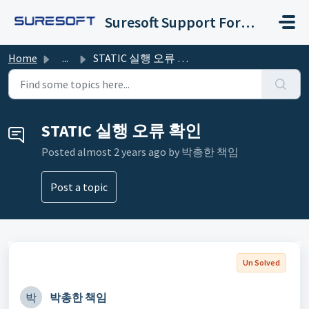
Skip to main content
Suresoft Support Forum
Home
...
STATIC 실행 오류 확인
STATIC 실행 오류 확인
Posted
almost 2 years ago
by 박총한 책임
Post a topic
Un Solved
박
박총한 책임