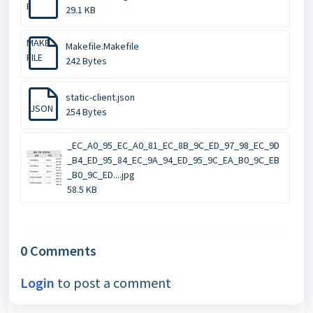
F
29.1 KB
MAKE
Makefile.Makefile
FILE
242 Bytes
static-client.json
JSON
254 Bytes
_EC_A0_95_EC_A0_81_EC_8B_9C_ED_97_98_EC_9D
_B4_ED_95_84_EC_9A_94_ED_95_9C_EA_B0_9C_EB
_B0_9C_ED....jpg
58.5 KB
0 Comments
Login
to post a comment