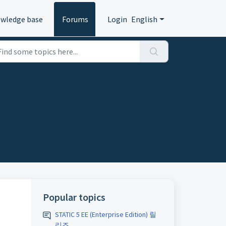
wledge base
Forums
Login
English
Popular topics
STATIC 5 EE (Enterprise Edition) 릴
리즈