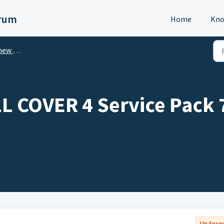
orum
Home
Kno
rprise EDITION)
L COVER 4 Service Pa
Un Answ