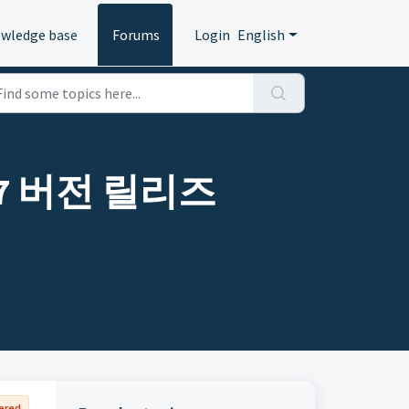
wledge base
Forums
Login
English
ck 7 버전 릴리즈
ered