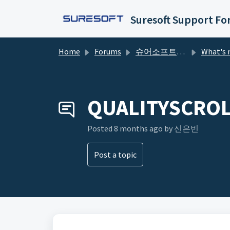
Skip to main content
Suresoft Support F
Home
Forums
슈어소프트테크 포럼
What's new in Cover? - EE (Ente
QUALITYSCROL
Posted
8 months ago
by 신은빈 ​
Post a topic