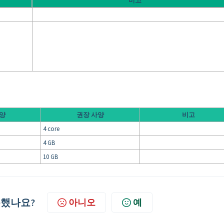
비고
양
권장 사양
비고
4 core
4 GB
10 GB
했나요?
아니오
예