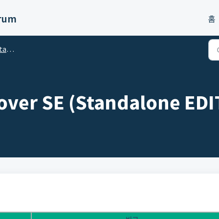
orum
홈
ion
 Cover SE (Standalone